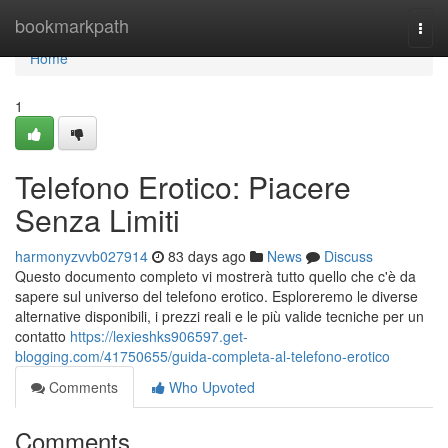
Home
bookmarkpath
Togg
navi
Home
1
Telefono Erotico: Piacere
Senza Limiti
harmonyzvvb027914
83 days ago
News
Discuss
Questo documento completo vi mostrerà tutto quello che c'è da
sapere sul universo del telefono erotico. Esploreremo le diverse
alternative disponibili, i prezzi reali e le più valide tecniche per un
contatto
https://lexieshks906597.get-
blogging.com/41750655/guida-completa-al-telefono-erotico
Comments
Who Upvoted
Comments