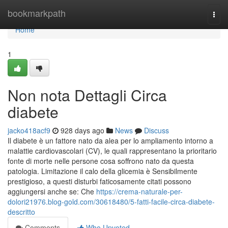
Home
bookmarkpath
Togg
navi
Home
1
Non nota Dettagli Circa
diabete
jacko418acf9
928 days ago
News
Discuss
Il diabete è un fattore nato da alea per lo ampliamento intorno a
malattie cardiovascolari (CV), le quali rappresentano la prioritario
fonte di morte nelle persone cosa soffrono nato da questa
patologia. Limitazione il calo della glicemia è Sensibilmente
prestigioso, a questi disturbi faticosamente citati possono
aggiungersi anche se: Che
https://crema-naturale-per-
dolori21976.blog-gold.com/30618480/5-fatti-facile-circa-diabete-
descritto
Comments
Who Upvoted