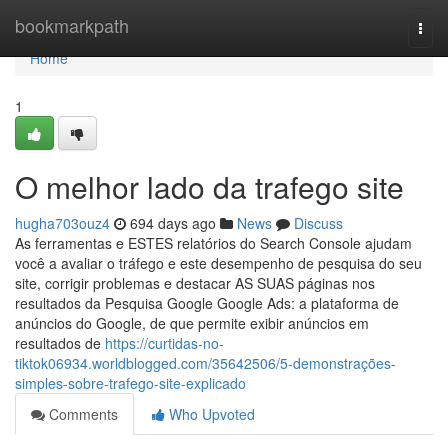
Home
bookmarkpath
Togg
navi
Home
1
O melhor lado da trafego site
hugha703ouz4
694 days ago
News
Discuss
As ferramentas e ESTES relatórios do Search Console ajudam
você a avaliar o tráfego e este desempenho de pesquisa do seu
site, corrigir problemas e destacar AS SUAS páginas nos
resultados da Pesquisa Google Google Ads: a plataforma de
anúncios do Google, de que permite exibir anúncios em
resultados de
https://curtidas-no-
tiktok06934.worldblogged.com/35642506/5-demonstrações-
simples-sobre-trafego-site-explicado
Comments
Who Upvoted