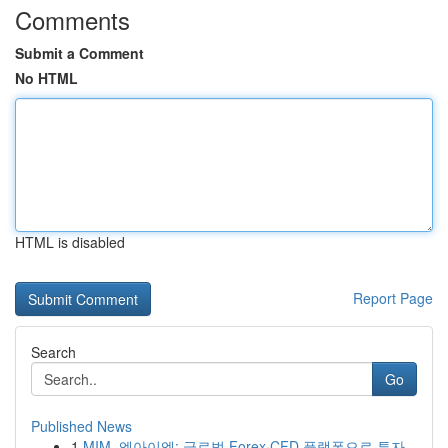
Comments
Submit a Comment
No HTML
HTML is disabled
Report Page
Search
Go
Published News
1
MIM, 엠아이엠: 글로벌 Forex·CFD 플랫폼으로 투자...