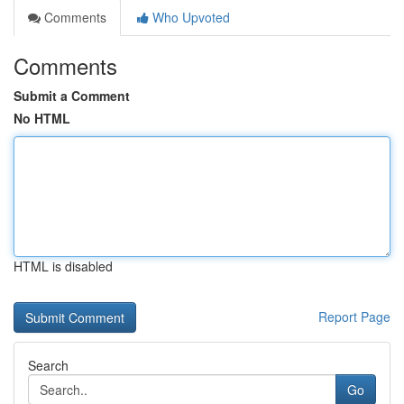
Comments
Who Upvoted
Comments
Submit a Comment
No HTML
HTML is disabled
Report Page
Search
Go