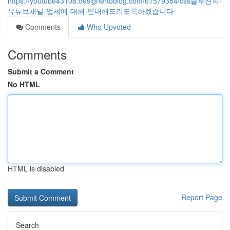
https://youtube43108.designertoblog.com/61579384/css솔루션의-
유튜브채널-업체에-대해-안내해드리도록하겠습니다
Comments
Who Upvoted
Comments
Submit a Comment
No HTML
HTML is disabled
Report Page
Search