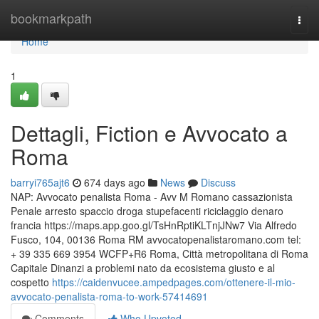
Home
bookmarkpath
Togg
navi
Home
1
Dettagli, Fiction e Avvocato a
Roma
barryi765ajt6
674 days ago
News
Discuss
NAP: Avvocato penalista Roma - Avv M Romano cassazionista
Penale arresto spaccio droga stupefacenti riciclaggio denaro
francia https://maps.app.goo.gl/TsHnRptiKLTnjJNw7 Via Alfredo
Fusco, 104, 00136 Roma RM avvocatopenalistaromano.com tel:
+ 39 335 669 3954 WCFP+R6 Roma, Città metropolitana di Roma
Capitale Dinanzi a problemi nato da ecosistema giusto e al
cospetto
https://caidenvucee.ampedpages.com/ottenere-il-mio-
avvocato-penalista-roma-to-work-57414691
Comments
Who Upvoted