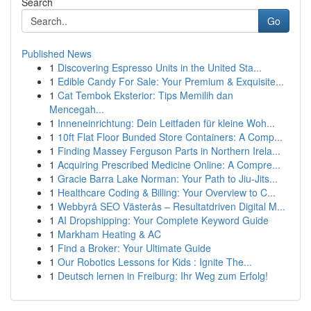
Search
Go
Published News
1
Discovering Espresso Units in the United Sta...
1
Edible Candy For Sale: Your Premium & Exquisite...
1
Cat Tembok Eksterior: Tips Memilih dan
Mencegah...
1
Inneneinrichtung: Dein Leitfaden für kleine Woh...
1
10ft Flat Floor Bunded Store Containers: A Comp...
1
Finding Massey Ferguson Parts in Northern Irela...
1
Acquiring Prescribed Medicine Online: A Compre...
1
Gracie Barra Lake Norman: Your Path to Jiu-Jits...
1
Healthcare Coding & Billing: Your Overview to C...
1
Webbyrå SEO Västerås – Resultatdriven Digital M...
1
AI Dropshipping: Your Complete Keyword Guide
1
Markham Heating & AC
1
Find a Broker: Your Ultimate Guide
1
Our Robotics Lessons for Kids : Ignite The...
1
Deutsch lernen in Freiburg: Ihr Weg zum Erfolg!