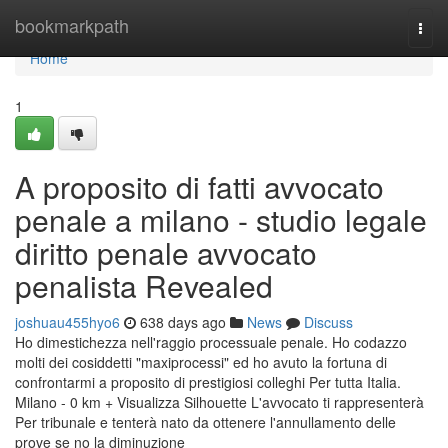
Home
bookmarkpath
Togg
navi
Home
1
A proposito di fatti avvocato
penale a milano - studio legale
diritto penale avvocato
penalista Revealed
joshuau455hyo6
638 days ago
News
Discuss
Ho dimestichezza nell'raggio processuale penale. Ho codazzo
molti dei cosiddetti "maxiprocessi" ed ho avuto la fortuna di
confrontarmi a proposito di prestigiosi colleghi Per tutta Italia.
Milano - 0 km + Visualizza Silhouette L'avvocato ti rappresenterà
Per tribunale e tenterà nato da ottenere l'annullamento delle
prove se no la diminuzione