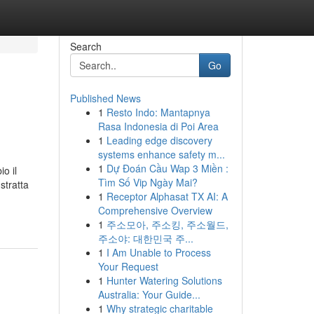
Search
Go
Published News
1
Resto Indo: Mantapnya
Rasa Indonesia di Poi Area
1
Leading edge discovery
systems enhance safety m...
1
Dự Đoán Cầu Wap 3 Miền :
o il
Tìm Số Vip Ngày Mai?
stratta
1
Receptor Alphasat TX AI: A
Comprehensive Overview
1
주소모아, 주소킹, 주소월드,
주소야: 대한민국 주...
1
I Am Unable to Process
Your Request
1
Hunter Watering Solutions
Australia: Your Guide...
1
Why strategic charitable