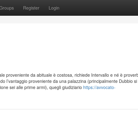
Groups
Register
Login
e proveniente da abituale è costosa, richiede Intervallo e né è proverbi
ndo l’vantaggio proveniente da una palazzina (principalmente Dubbio si 
one sei alle prime armi), quegli giudiziario
https://avvocato-