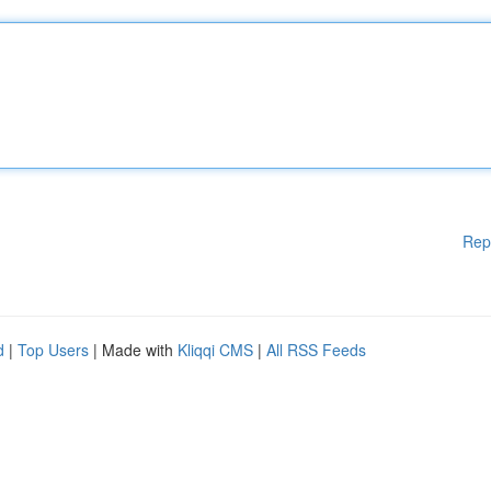
Rep
d
|
Top Users
| Made with
Kliqqi CMS
|
All RSS Feeds