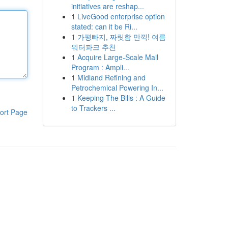
initiatives are reshap...
1
LiveGood enterprise option
stated: can it be Ri...
1
가평빠지, 짜릿함 만끽! 여름
워터파크 추천
1
Acquire Large-Scale Mail
Program : Ampli...
1
Midland Refining and
Petrochemical Powering In...
1
Keeping The Bills : A Guide
to Trackers ...
ort Page