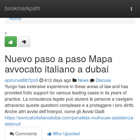
Home
bookmarkpath
Togg
navi
Home
1
Nuevo paso a paso Mapa
avvocato italiano a dubai
epicurusl887jzo5
612 days ago
News
Discuss
Yungo has extensive experience in these areas of law and has
provided lícito support for various leading cases in its years of
practice. La consulenza legale può aiutare le persone a navigare
attraverso queste questioni complesse e a proteggere i loro diritti.
Anche altri avvisi dell'Interpol, come gli Avvisi Gialli
https://avvocatoitalianodubai.com/penalista-mulhouse-assistenza-
detenuti
Comments
Who Upvoted