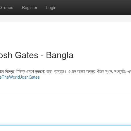
Groups
Register
Login
osh Gates - Bangla
িশ্বের বিভিন্ন কোণে ভ্রমণের জন্য প্রস্তুত। এখানে আমরা অদ্ভুত-শীতল স্থান, সংস্কৃতি, এব
oreTheWorldJoshGates