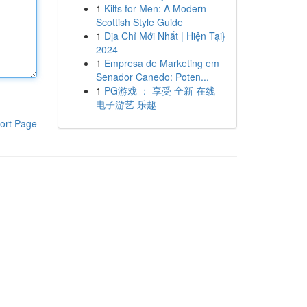
1
Kilts for Men: A Modern
Scottish Style Guide
1
Địa Chỉ Mới Nhất | Hiện Tại}
2024
1
Empresa de Marketing em
Senador Canedo: Poten...
1
PG游戏 ： 享受 全新 在线
电子游艺 乐趣
ort Page