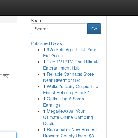
Search
Go
Published News
1
9Wickets Agent List: Your
Full Guide
1
Tale TV IPTV: The Ultimate
Entertainment Hub
1
Reliable Cannabis Store
ং নতুন
Near Rivermont Rd
1
Walker's Dairy Crisps: The
Finest Relaxing Snack?
1
Optimizing A Scrap
Earnings
1
Megadewa88: Your
Ultimate Online Gambling
Desti...
1
Reasonable New Homes in
Broward County Under $3...