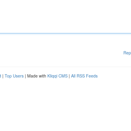
Rep
d
|
Top Users
| Made with
Kliqqi CMS
|
All RSS Feeds