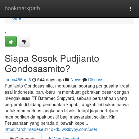
Home
bookmarkpath
Togg
navi
Home
1
Siapa Sosok Pudjianto
Gondosasmito?
janex456onl6
544 days ago
News
Discuss
Pudjianto Gondosasmito, merupakan seorang pengusaha kreatif
asal Indonesia, baru-baru ini membuat gebrakan besar dengan
mengakuisisi PT Batamec Shipyard, sebuah perusahaan yang
bergerak di bidang pembuatan kapal. Langkah ini bukan hanya
untuk memperluas jangkauan bisnis, tetapi juga bertujuan
memberikan dampak positif bagi masyarakat sekitar. Kini,
Perusahaan yang berada di bawah kepe...
https://archimedese814qxd5.wikibyby.com/user
Comments
Who Upvoted