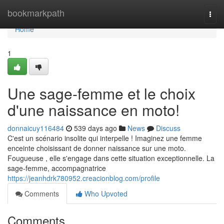
Home
bookmarkpath
Togg
navi
Home
1
Une sage-femme et le choix
d'une naissance en moto!
donnaicuy116484
539 days ago
News
Discuss
C'est un scénario insolite qui interpelle ! Imaginez une femme
enceinte choisissant de donner naissance sur une moto.
Fougueuse , elle s'engage dans cette situation exceptionnelle. La
sage-femme, accompagnatrice
https://jeanhdrk780952.creacionblog.com/profile
Comments
Who Upvoted
Comments