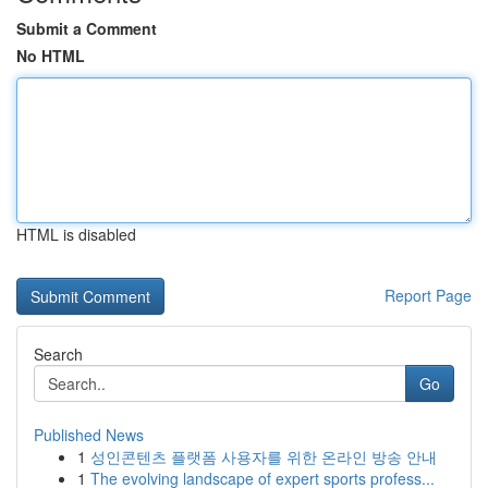
Submit a Comment
No HTML
HTML is disabled
Report Page
Search
Go
Published News
1
성인콘텐츠 플랫폼 사용자를 위한 온라인 방송 안내
1
The evolving landscape of expert sports profess...