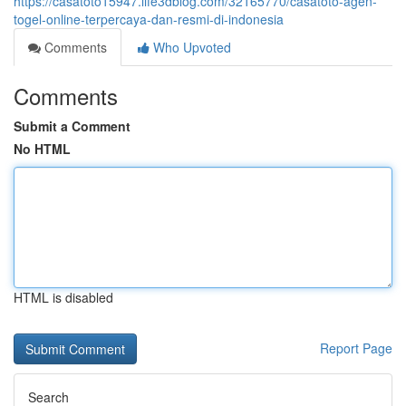
https://casatoto15947.life3dblog.com/32165770/casatoto-agen-
togel-online-terpercaya-dan-resmi-di-indonesia
Comments
Who Upvoted
Comments
Submit a Comment
No HTML
HTML is disabled
Report Page
Search