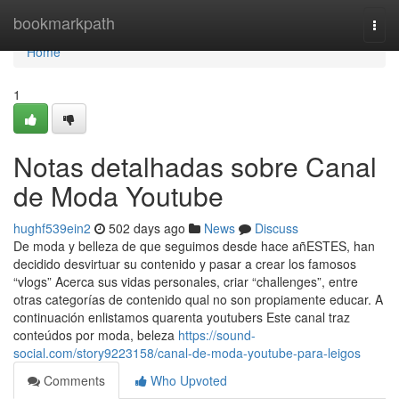
Home
bookmarkpath
Togg
navi
Home
1
Notas detalhadas sobre Canal
de Moda Youtube
hughf539ein2
502 days ago
News
Discuss
De moda y belleza de que seguimos desde hace añESTES, han
decidido desvirtuar su contenido y pasar a crear los famosos
“vlogs” Acerca sus vidas personales, criar “challenges”, entre
otras categorías de contenido qual no son propiamente educar. A
continuación enlistamos quarenta youtubers Este canal traz
conteúdos por moda, beleza
https://sound-
social.com/story9223158/canal-de-moda-youtube-para-leigos
Comments
Who Upvoted