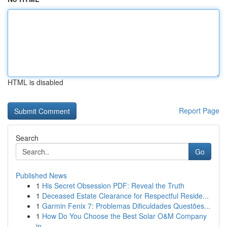
HTML is disabled
Report Page
Search
Go
Published News
1
His Secret Obsession PDF: Reveal the Truth
1
Deceased Estate Clearance for Respectful Reside...
1
Garmin Fenix 7: Problemas Dificuldades Questões...
1
How Do You Choose the Best Solar O&M Company
in...