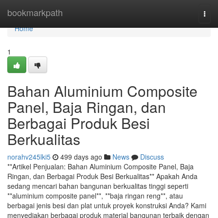
Home
bookmarkpath
Togg
navi
Home
1
Bahan Aluminium Composite
Panel, Baja Ringan, dan
Berbagai Produk Besi
Berkualitas
norahv245lki5
499 days ago
News
Discuss
**Artikel Penjualan: Bahan Aluminium Composite Panel, Baja
Ringan, dan Berbagai Produk Besi Berkualitas** Apakah Anda
sedang mencari bahan bangunan berkualitas tinggi seperti
**aluminium composite panel**, **baja ringan reng**, atau
berbagai jenis besi dan plat untuk proyek konstruksi Anda? Kami
menyediakan berbagai produk material bangunan terbaik dengan