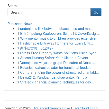
Search
Go
Published News
1
undeniable link between tobacco use and ma...
1
Entrümpelung Kaufbeuren: Schnell & Zuverlässig ...
1
Why mentor music to children provides extensive...
1
Fashionable Entryway Runners for Every Entr...
1
商小信官网：安全吗？
1
Stress Free Property Waste Solutions Using Sydn...
1
African Hunting Safari: Your Ultimate Advent...
1
Ventajas de viajar en grupo Descubre el Norte ...
1
Botanical extract powder for functional foods b...
1
Comprehending the power of structured charitabl...
1
Dewa212: Panduan Lengkap untuk Pemula
1
Strategic financial planning techniques for dev...
Copyright © 2026 |
Advanced Search
|
Live
|
Tag Cloud
|
Top