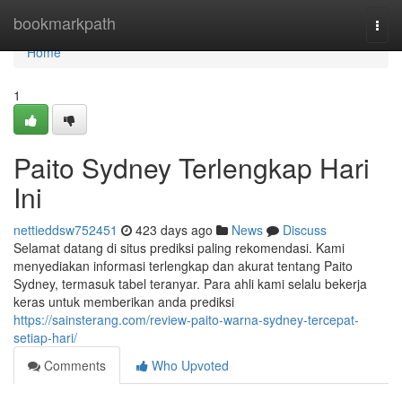
Home
bookmarkpath
Togg
navi
Home
1
Paito Sydney Terlengkap Hari
Ini
nettieddsw752451
423 days ago
News
Discuss
Selamat datang di situs prediksi paling rekomendasi. Kami
menyediakan informasi terlengkap dan akurat tentang Paito
Sydney, termasuk tabel teranyar. Para ahli kami selalu bekerja
keras untuk memberikan anda prediksi
https://sainsterang.com/review-paito-warna-sydney-tercepat-
setiap-hari/
Comments
Who Upvoted