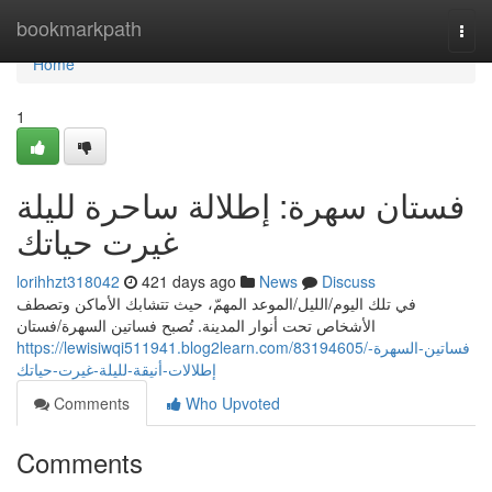
Home
bookmarkpath
Togg
navi
Home
1
فستان سهرة: إطلالة ساحرة لليلة
غيرت حياتك
lorihhzt318042
421 days ago
News
Discuss
في تلك اليوم/الليل/الموعد المهمّ، حيث تتشابك الأماكن وتصطف
الأشخاص تحت أنوار المدينة. تُصبح فساتين السهرة/فستان
https://lewisiwqi511941.blog2learn.com/83194605/فساتين-السهرة-
إطلالات-أنيقة-لليلة-غيرت-حياتك
Comments
Who Upvoted
Comments