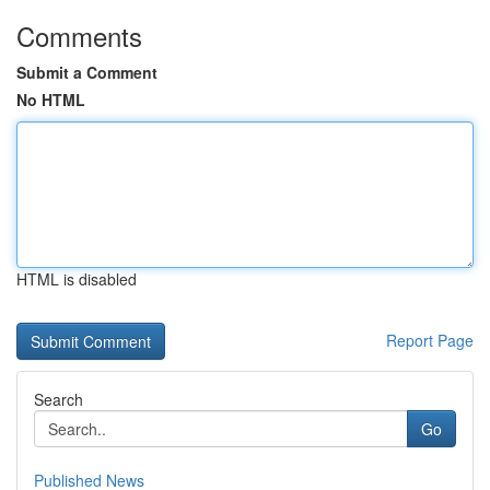
Comments
Submit a Comment
No HTML
HTML is disabled
Report Page
Search
Go
Published News