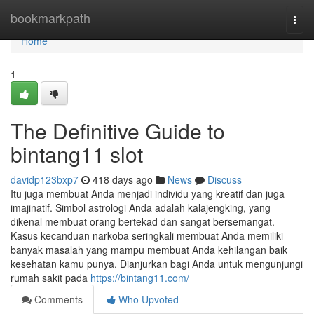
Home
bookmarkpath
Togg
navi
Home
1
The Definitive Guide to
bintang11 slot
davidp123bxp7
418 days ago
News
Discuss
Itu juga membuat Anda menjadi individu yang kreatif dan juga
imajinatif. Simbol astrologi Anda adalah kalajengking, yang
dikenal membuat orang bertekad dan sangat bersemangat.
Kasus kecanduan narkoba seringkali membuat Anda memiliki
banyak masalah yang mampu membuat Anda kehilangan baik
kesehatan kamu punya. Dianjurkan bagi Anda untuk mengunjungi
rumah sakit pada
https://bintang11.com/
Comments
Who Upvoted