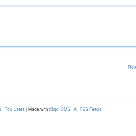
Rep
d
|
Top Users
| Made with
Kliqqi CMS
|
All RSS Feeds