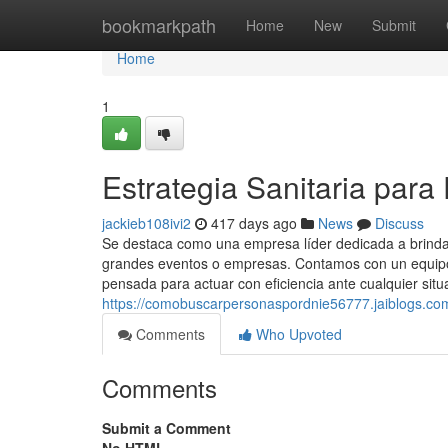
Home
bookmarkpath
Home
New
Submit
Home
1
Estrategia Sanitaria para
jackieb108ivi2
417 days ago
News
Discuss
Se destaca como una empresa líder dedicada a brindar
grandes eventos o empresas. Contamos con un equipo 
pensada para actuar con eficiencia ante cualquier situ
https://comobuscarpersonaspordnie56777.jaiblogs.com
Comments
Who Upvoted
Comments
Submit a Comment