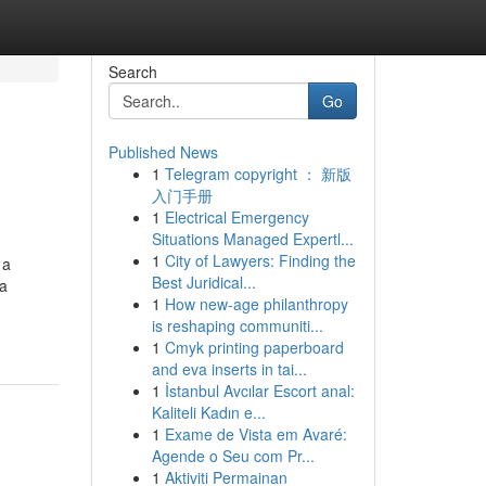
Search
Go
Published News
1
Telegram copyright ： 新版
入门手册
1
Electrical Emergency
Situations Managed Expertl...
1
City of Lawyers: Finding the
 a
Best Juridical...
ca
1
How new-age philanthropy
is reshaping communiti...
1
Cmyk printing paperboard
and eva inserts in tai...
1
İstanbul Avcılar Escort anal:
Kaliteli Kadın e...
1
Exame de Vista em Avaré:
Agende o Seu com Pr...
1
Aktiviti Permainan