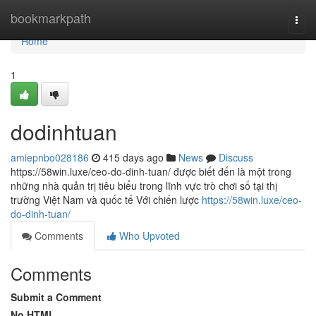
Home
bookmarkpath
Togg
navi
Home
1
dodinhtuan
amiepnbo028186
415 days ago
News
Discuss
https://58win.luxe/ceo-do-dinh-tuan/ được biết đến là một trong
những nhà quản trị tiêu biểu trong lĩnh vực trò chơi số tại thị
trường Việt Nam và quốc tế Với chiến lược
https://58win.luxe/ceo-
do-dinh-tuan/
Comments
Who Upvoted
Comments
Submit a Comment
No HTML