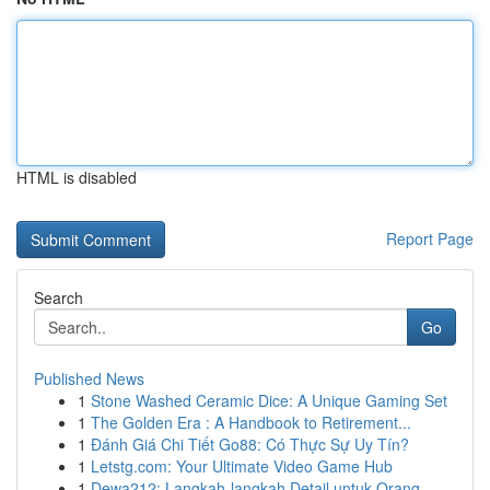
HTML is disabled
Report Page
Search
Go
Published News
1
Stone Washed Ceramic Dice: A Unique Gaming Set
1
The Golden Era : A Handbook to Retirement...
1
Đánh Giá Chi Tiết Go88: Có Thực Sự Uy Tín?
1
Letstg.com: Your Ultimate Video Game Hub
1
Dewa212: Langkah-langkah Detail untuk Orang