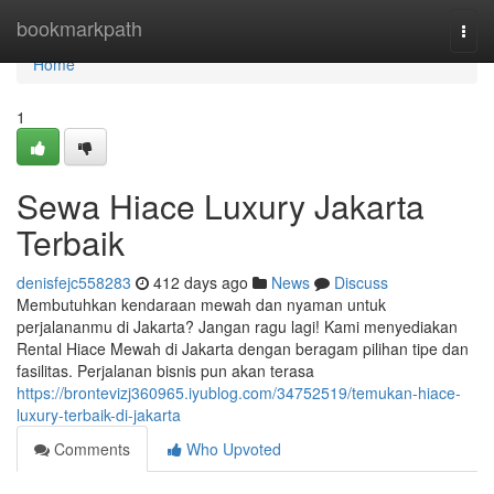
Home
bookmarkpath
Togg
navi
Home
1
Sewa Hiace Luxury Jakarta
Terbaik
denisfejc558283
412 days ago
News
Discuss
Membutuhkan kendaraan mewah dan nyaman untuk
perjalananmu di Jakarta? Jangan ragu lagi! Kami menyediakan
Rental Hiace Mewah di Jakarta dengan beragam pilihan tipe dan
fasilitas. Perjalanan bisnis pun akan terasa
https://brontevizj360965.iyublog.com/34752519/temukan-hiace-
luxury-terbaik-di-jakarta
Comments
Who Upvoted