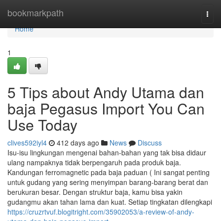
Home
bookmarkpath
Togg
navi
Home
1
5 Tips about Andy Utama dan
baja Pegasus Import You Can
Use Today
clives592iyl4
412 days ago
News
Discuss
Isu-isu lingkungan mengenai bahan-bahan yang tak bisa didaur
ulang nampaknya tidak berpengaruh pada produk baja.
Kandungan ferromagnetic pada baja paduan ( Ini sangat penting
untuk gudang yang sering menyimpan barang-barang berat dan
berukuran besar. Dengan struktur baja, kamu bisa yakin
gudangmu akan tahan lama dan kuat. Setiap tingkatan dilengkapi
https://cruzrtvuf.blogitright.com/35902053/a-review-of-andy-