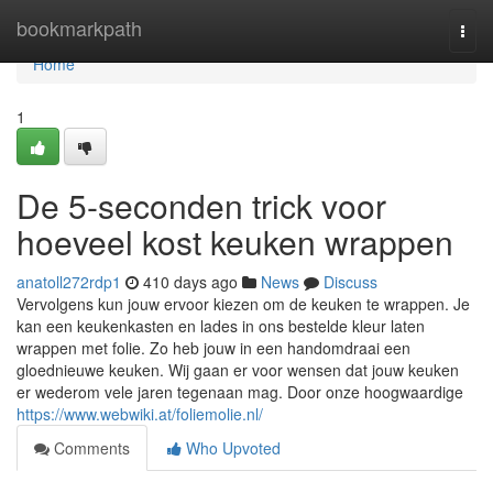
Home
bookmarkpath
Togg
navi
Home
1
De 5-seconden trick voor
hoeveel kost keuken wrappen
anatoll272rdp1
410 days ago
News
Discuss
Vervolgens kun jouw ervoor kiezen om de keuken te wrappen. Je
kan een keukenkasten en lades in ons bestelde kleur laten
wrappen met folie. Zo heb jouw in een handomdraai een
gloednieuwe keuken. Wij gaan er voor wensen dat jouw keuken
er wederom vele jaren tegenaan mag. Door onze hoogwaardige
https://www.webwiki.at/foliemolie.nl/
Comments
Who Upvoted