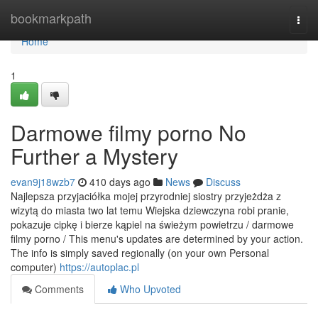
Home
bookmarkpath
Togg
navi
Home
1
Darmowe filmy porno No
Further a Mystery
evan9j18wzb7
410 days ago
News
Discuss
Najlepsza przyjaciółka mojej przyrodniej siostry przyjeżdża z
wizytą do miasta two lat temu Wiejska dziewczyna robi pranie,
pokazuje cipkę i bierze kąpiel na świeżym powietrzu / darmowe
filmy porno / This menu's updates are determined by your action.
The info is simply saved regionally (on your own Personal
computer)
https://autoplac.pl
Comments
Who Upvoted