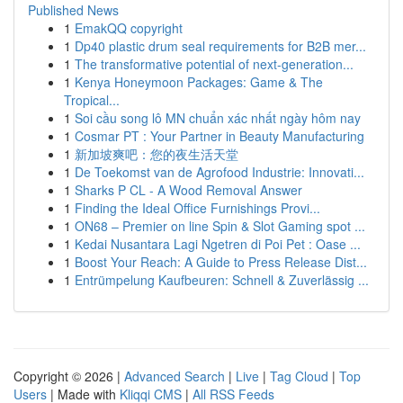
Published News
1
EmakQQ copyright
1
Dp40 plastic drum seal requirements for B2B mer...
1
The transformative potential of next-generation...
1
Kenya Honeymoon Packages: Game & The
Tropical...
1
Soi cầu song lô MN chuẩn xác nhất ngày hôm nay
1
Cosmar PT : Your Partner in Beauty Manufacturing
1
新加坡爽吧：您的夜生活天堂
1
De Toekomst van de Agrofood Industrie: Innovati...
1
Sharks P CL - A Wood Removal Answer
1
Finding the Ideal Office Furnishings Provi...
1
ON68 – Premier on line Spin & Slot Gaming spot ...
1
Kedai Nusantara Lagi Ngetren di Poi Pet : Oase ...
1
Boost Your Reach: A Guide to Press Release Dist...
1
Entrümpelung Kaufbeuren: Schnell & Zuverlässig ...
Copyright © 2026 |
Advanced Search
|
Live
|
Tag Cloud
|
Top
Users
| Made with
Kliqqi CMS
|
All RSS Feeds