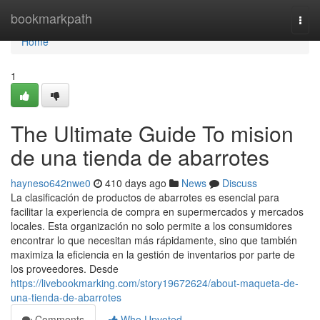
Home
bookmarkpath
Togg
navi
Home
1
The Ultimate Guide To mision
de una tienda de abarrotes
hayneso642nwe0
410 days ago
News
Discuss
La clasificación de productos de abarrotes es esencial para
facilitar la experiencia de compra en supermercados y mercados
locales. Esta organización no solo permite a los consumidores
encontrar lo que necesitan más rápidamente, sino que también
maximiza la eficiencia en la gestión de inventarios por parte de
los proveedores. Desde
https://livebookmarking.com/story19672624/about-maqueta-de-
una-tienda-de-abarrotes
Comments
Who Upvoted