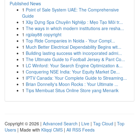
Published News
1
Point of Sale System UAE: The Comprehensive
Guide
1
Xây Dựng Spa Chuyên Nghiệp : Mẹo Tạo Môi tr...
1
The ways in which modern institutions are resha...
1
njplay88 copyright
1
Top Ride Companies in Noida - Your Compl...
1
Much Better Electrical Dependability Begins wit...
1
Building lasting success with incorporated admi...
1
The Ultimate Guide to Football Jersey & Pant Co...
1
LC Winford: Your Search Engine Optimization &...
1
Conquering NSE India: Your Equity Market De...
1
IPTV Canada: Your Complete Guide to Streaming...
1
Brian Donnelly's Moon Rocks : Your Ultimate ...
1
Tips Membuat Situs Online Store yang Menarik
Copyright © 2026 |
Advanced Search
|
Live
|
Tag Cloud
|
Top
Users
| Made with
Kliqqi CMS
|
All RSS Feeds