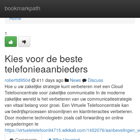
Home
bookmarkpath
Home
1
Kies voor de beste
telefonieaanbieders
roberttd9504
411 days ago
News
Discuss
Hoe u uw zakelijke strategie kunt verbeteren met een Cloud
Telefooncentrale voor zakelijke communicatie In de moderne
zakelijke wereld is het verbeteren van uw communicatiestrategie
van vitaal belang voor groei. Een Virtuele Telefooncentrale kan
uw bedrijfsprocessen stroomlijnen en klantinteracties verbeteren.
Door moderne technologieën zoals call forwarding en online
vergaderingen te
https://virtueletelefoon94715.wikikali.com/1452076/aanbevelingen_v
Comments
Who Upvoted