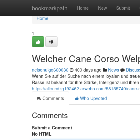
Home
bookmarkpath
Home
New
Submit
Home
1
Welcher Cane Corso Welp
nelsonuigq660036
409 days ago
News
Discus
Wenn Sie auf der Suche nach einem loyalen und treuen 
Rasse ist bekannt für ihre Stärke, Intelligenz und ihren
https://allencdzg192462.arwebo.com/58155740/cane-c
Comments
Who Upvoted
Comments
Submit a Comment
No HTML