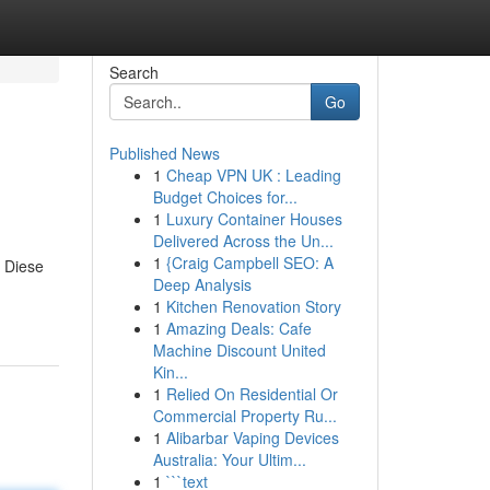
Search
Go
Published News
1
Cheap VPN UK : Leading
Budget Choices for...
1
Luxury Container Houses
Delivered Across the Un...
1
{Craig Campbell SEO: A
. Diese
Deep Analysis
1
Kitchen Renovation Story
1
Amazing Deals: Cafe
Machine Discount United
Kin...
1
Relied On Residential Or
Commercial Property Ru...
1
Alibarbar Vaping Devices
Australia: Your Ultim...
1
```text