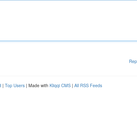
Rep
d
|
Top Users
| Made with
Kliqqi CMS
|
All RSS Feeds