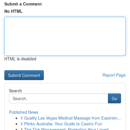
Submit a Comment
No HTML
HTML is disabled
Report Page
Search
Go
Published News
1
Quality Las Vegas Medical Massage from Experien...
1
Plinko Australia: Your Guide to Casino Fun
1
The Tick Management: Protecting Your Loved