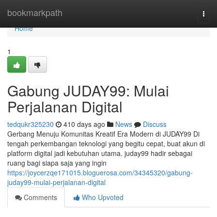
Home
bookmarkpath
Togg
navi
Home
1
Gabung JUDAY99: Mulai
Perjalanan Digital
tedqukr325230
410 days ago
News
Discuss
Gerbang Menuju Komunitas Kreatif Era Modern di JUDAY99 Di
tengah perkembangan teknologi yang begitu cepat, buat akun di
platform digital jadi kebutuhan utama. juday99 hadir sebagai
ruang bagi siapa saja yang ingin
https://joycerzqe171015.bloguerosa.com/34345320/gabung-
juday99-mulai-perjalanan-digital
Comments
Who Upvoted