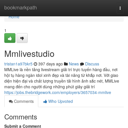
Home
bookmarkpath
Togg
navi
Home
1
Mmlivestudio
tristan1a97bkr5
397 days ago
News
Discuss
MMLive là nền tảng livestream giải trí trực tuyến hàng đầu, nơi
hội tụ hàng ngàn idol xinh đẹp và tài năng từ khắp nơi. Với giao
diện hiện đại và chất lượng truyền tải hình ảnh sắc nét, MMLive
mang đến cho người dùng những phút giây giải trí
https://jobs.thebridgework.com/employers/3657034-mmlive
Comments
Who Upvoted
Comments
Submit a Comment