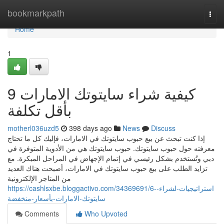
Home
bookmarkpath
Togg
navi
Home
1
9 كيفية شراء سايتوتك الامارات
بأقل تكلفة
motherl036uzd5
398 days ago
News
Discuss
إذا كنت تبحث عن بيع حبوب سايتوتك في الامارات، فإليك كل ما تحتاج
معرفته حول حبوب سايتوتك. حبوب سايتوتك هي من الأدوية المتوفرة في
دبي وتُستخدم بشكل رئيسي في إتمام الإجهاض في المراحل المبكرة. مع
تزايد الطلب على بيع حبوب سايتوتك في الامارات، أصبحت هناك العديد
من المتاجر الإلكترونية
https://cashlsxbe.bloggactivo.com/34369691/6-استراتيجيات-لشراء-
سايتوتك-الامارات-بأسعار-منخفضة
Comments
Who Upvoted