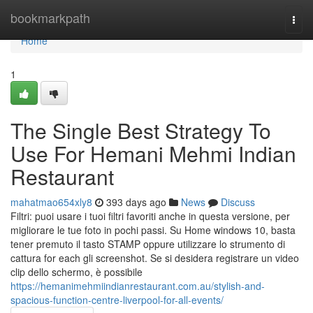
Home
bookmarkpath
Togg
navi
Home
1
The Single Best Strategy To
Use For Hemani Mehmi Indian
Restaurant
mahatmao654xly8
393 days ago
News
Discuss
Filtri: puoi usare i tuoi filtri favoriti anche in questa versione, per
migliorare le tue foto in pochi passi. Su Home windows 10, basta
tener premuto il tasto STAMP oppure utilizzare lo strumento di
cattura for each gli screenshot. Se si desidera registrare un video
clip dello schermo, è possibile
https://hemanimehmiindianrestaurant.com.au/stylish-and-
spacious-function-centre-liverpool-for-all-events/