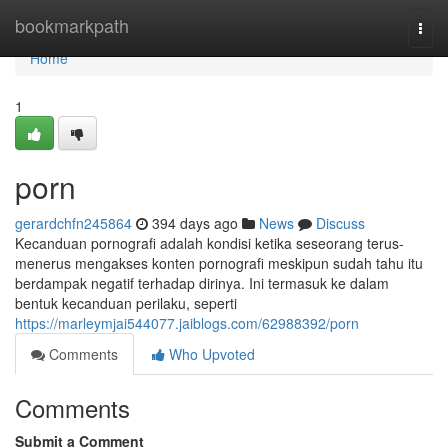
Home
bookmarkpath
Togg
navi
Home
1
porn
gerardchfn245864
394 days ago
News
Discuss
Kecanduan pornografi adalah kondisi ketika seseorang terus-
menerus mengakses konten pornografi meskipun sudah tahu itu
berdampak negatif terhadap dirinya. Ini termasuk ke dalam
bentuk kecanduan perilaku, seperti
https://marleymjai544077.jaiblogs.com/62988392/porn
Comments
Who Upvoted
Comments
Submit a Comment