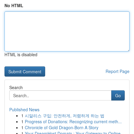
No HTML
HTML is disabled
Report Page
Search
Go
Published News
1
시알리스 구입: 안전하게, 저렴하게 하는 법
1
Progress of Donations: Recognizing current meth...
1
Chronicle of Gold Dragon-Born A Story
1
Your DreamHost Domain : Your Gateway to Online...