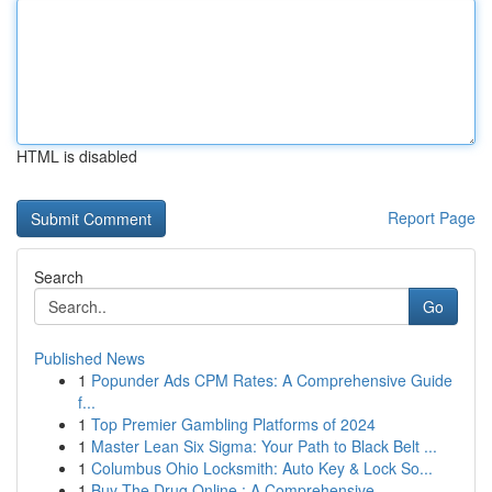
HTML is disabled
Report Page
Search
Go
Published News
1
Popunder Ads CPM Rates: A Comprehensive Guide
f...
1
Top Premier Gambling Platforms of 2024
1
Master Lean Six Sigma: Your Path to Black Belt ...
1
Columbus Ohio Locksmith: Auto Key & Lock So...
1
Buy The Drug Online : A Comprehensive