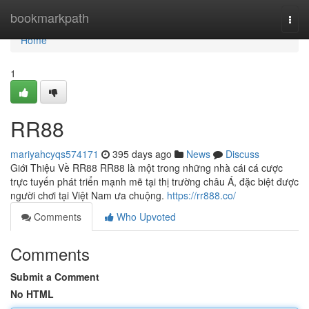
Home
bookmarkpath
Togg
navi
Home
1
RR88
mariyahcyqs574171
395 days ago
News
Discuss
Giới Thiệu Về RR88 RR88 là một trong những nhà cái cá cược
trực tuyến phát triển mạnh mẽ tại thị trường châu Á, đặc biệt được
người chơi tại Việt Nam ưa chuộng.
https://rr888.co/
Comments
Who Upvoted
Comments
Submit a Comment
No HTML