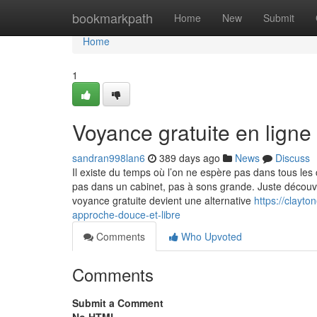
Home
bookmarkpath
Home
New
Submit
Home
1
Voyance gratuite en ligne
sandran998lan6
389 days ago
News
Discuss
Il existe du temps où l’on ne espère pas dans tous le
pas dans un cabinet, pas à sons grande. Juste découvrir
voyance gratuite devient une alternative
https://clayt
approche-douce-et-libre
Comments
Who Upvoted
Comments
Submit a Comment