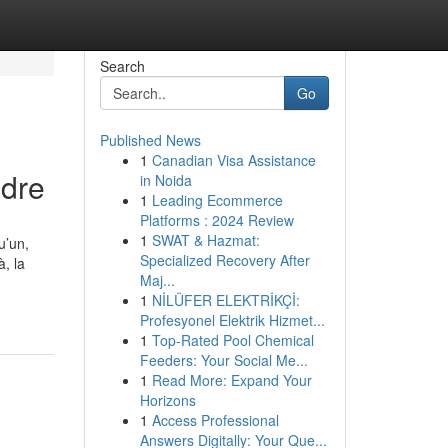
Search
Go
Published News
1
Canadian Visa Assistance
ndre
in Noida
1
Leading Ecommerce
Platforms : 2024 Review
1
SWAT & Hazmat:
u’un,
Specialized Recovery After
, la
Maj...
1
NİLÜFER ELEKTRİKÇİ:
Profesyonel Elektrik Hizmet...
1
Top-Rated Pool Chemical
Feeders: Your Social Me...
1
Read More: Expand Your
Horizons
1
Access Professional
Answers Digitally: Your Que...