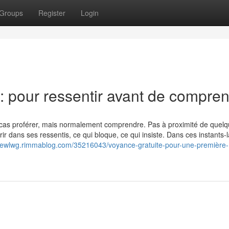
Groups
Register
Login
 : pour ressentir avant de compre
s cas proférer, mais normalement comprendre. Pas à proximité de quelq
 dans ses ressentis, ce qui bloque, ce qui insiste. Dans ces instants-là
onewlwg.rimmablog.com/35216043/voyance-gratuite-pour-une-première-