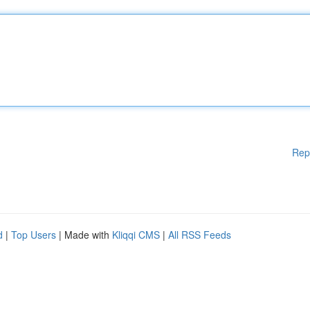
Rep
d
|
Top Users
| Made with
Kliqqi CMS
|
All RSS Feeds