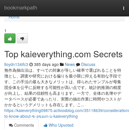
Home
bookmarkpath
To
nav
Home
1
Top kaieverything.com Secrets
lloydn134ifc3
385 days ago
News
Discuss
無作為抽出法は、すべての対象が等しい確率で選ばれることを特
徴とし、調査や研究における偏りを最小限に抑える有効な手段で
す。この手法の最も大きなメリットは、得られたサンプルが母集
団全体を公平に反映する可能性が高い点です。統計的推測の精度
が向上し、結果の信頼性も高まります。一方で、全体の名簿やデ
ータベースが必要であったり、実際の抽出作業に時間やコストが
かかるというデメリットも存在します。こ...
https://kaieverything09875.activosblog.com/35118639/consideration
to-know-about-ซ-อของก-บ-kaieverything
Comments
Who Upvoted