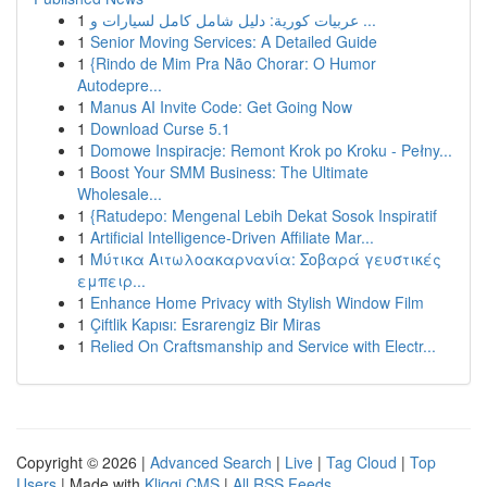
1
عربيات كورية: دليل شامل كامل لسيارات و ...
1
Senior Moving Services: A Detailed Guide
1
{Rindo de Mim Pra Não Chorar: O Humor
Autodepre...
1
Manus AI Invite Code: Get Going Now
1
Download Curse 5.1
1
Domowe Inspiracje: Remont Krok po Kroku - Pełny...
1
Boost Your SMM Business: The Ultimate
Wholesale...
1
{Ratudepo: Mengenal Lebih Dekat Sosok Inspiratif
1
Artificial Intelligence-Driven Affiliate Mar...
1
Μύτικα Αιτωλοακαρνανία: Σοβαρά γευστικές
εμπειρ...
1
Enhance Home Privacy with Stylish Window Film
1
Çiftlik Kapısı: Esrarengiz Bir Miras
1
Relied On Craftsmanship and Service with Electr...
Copyright © 2026 |
Advanced Search
|
Live
|
Tag Cloud
|
Top
Users
| Made with
Kliqqi CMS
|
All RSS Feeds