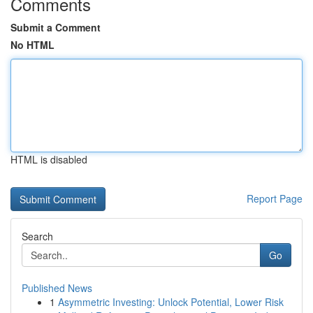
Comments
Submit a Comment
No HTML
HTML is disabled
Report Page
Search
Go
Published News
1
Asymmetric Investing: Unlock Potential, Lower Risk