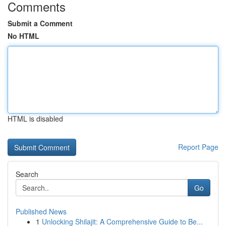
Comments
Submit a Comment
No HTML
HTML is disabled
Report Page
Search
Go
Published News
1
Unlocking Shilajit: A Comprehensive Guide to Be...