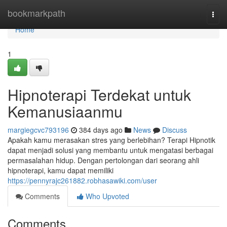
Home
bookmarkpath
Togg
navi
Home
1
Hipnoterapi Terdekat untuk
Kemanusiaanmu
margiegcvc793196
384 days ago
News
Discuss
Apakah kamu merasakan stres yang berlebihan? Terapi Hipnotik
dapat menjadi solusi yang membantu untuk mengatasi berbagai
permasalahan hidup. Dengan pertolongan dari seorang ahli
hipnoterapi, kamu dapat memiliki
https://pennyrajc261882.robhasawiki.com/user
Comments
Who Upvoted
Comments