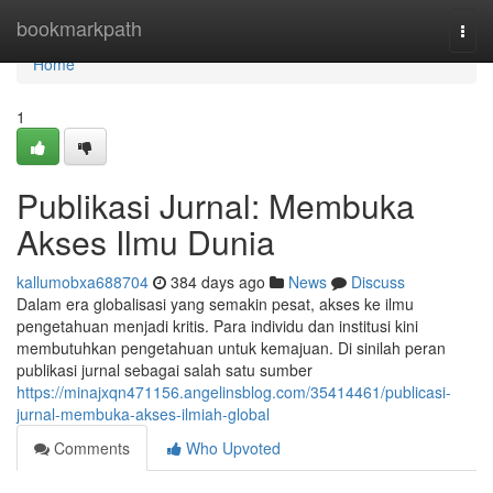
Home
bookmarkpath
Togg
navi
Home
1
Publikasi Jurnal: Membuka
Akses Ilmu Dunia
kallumobxa688704
384 days ago
News
Discuss
Dalam era globalisasi yang semakin pesat, akses ke ilmu
pengetahuan menjadi kritis. Para individu dan institusi kini
membutuhkan pengetahuan untuk kemajuan. Di sinilah peran
publikasi jurnal sebagai salah satu sumber
https://minajxqn471156.angelinsblog.com/35414461/publicasi-
jurnal-membuka-akses-ilmiah-global
Comments
Who Upvoted