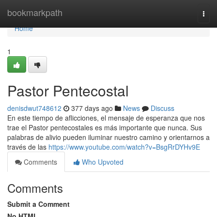
Home
bookmarkpath
Togg
navi
Home
1
Pastor Pentecostal
denisdwut748612
377 days ago
News
Discuss
En este tiempo de aflicciones, el mensaje de esperanza que nos
trae el Pastor pentecostales es más importante que nunca. Sus
palabras de alivio pueden iluminar nuestro camino y orientarnos a
través de las
https://www.youtube.com/watch?v=BsgRrDYHv9E
Comments
Who Upvoted
Comments
Submit a Comment
No HTML