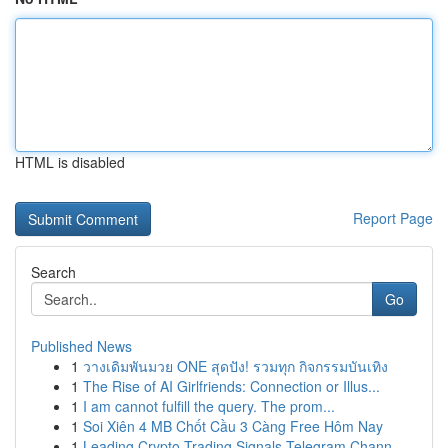
HTML is disabled
Report Page
Search
Go
Published News
1
วางเดิมพันมวย ONE สุดปัง! รวมทุก กิจกรรมบันเทิง
1
The Rise of AI Girlfriends: Connection or Illus...
1
I am cannot fulfill the query. The prom...
1
Soi Xiên 4 MB Chốt Cầu 3 Càng Free Hôm Nay
1
Leading Crypto Trading Signals Telegram Chann...