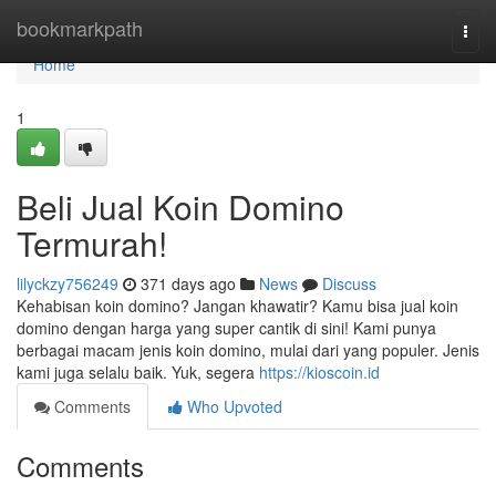
Home
bookmarkpath
Togg
navi
Home
1
Beli Jual Koin Domino
Termurah!
lilyckzy756249
371 days ago
News
Discuss
Kehabisan koin domino? Jangan khawatir? Kamu bisa jual koin
domino dengan harga yang super cantik di sini! Kami punya
berbagai macam jenis koin domino, mulai dari yang populer. Jenis
kami juga selalu baik. Yuk, segera
https://kioscoin.id
Comments
Who Upvoted
Comments