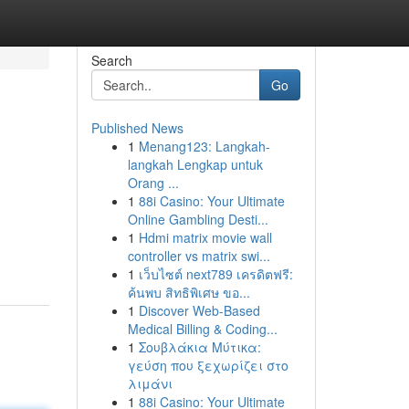
Search
Go
Published News
1
Menang123: Langkah-
langkah Lengkap untuk
Orang ...
1
88i Casino: Your Ultimate
Online Gambling Desti...
1
Hdmi matrix movie wall
controller vs matrix swi...
1
เว็บไซต์ next789 เครดิตฟรี:
ค้นพบ สิทธิพิเศษ ขอ...
1
Discover Web-Based
Medical Billing & Coding...
1
Σουβλάκια Μύτικα:
γεύση που ξεχωρίζει στο
λιμάνι
1
88i Casino: Your Ultimate