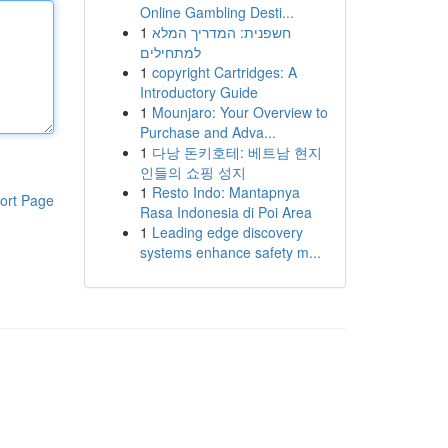
Online Gambling Desti...
1
חשפנית: המדריך המלא
למתחילים
1
copyright Cartridges: A
Introductory Guide
1
Mounjaro: Your Overview to
Purchase and Adva...
1
다낭 돈키호테: 베트남 현지
인들의 쇼핑 성지
1
Resto Indo: Mantapnya
ort Page
Rasa Indonesia di Poi Area
1
Leading edge discovery
systems enhance safety m...