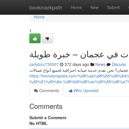
Home
bookmarkpath
Home
New
Submit
Home
1
ت في عجمان – خبرة طويلة
carlylzcc735507
372 days ago
News
Discuss
ان؟ نحن نقدم خدمة صيانة احترافية لجميع أنواع غسالات
https://homelyrepairs.com/%d8%aa%d8%b5%d
%d9%81%d9%8a-%d8%b9%d8%ac%d9%85%d8%a7%
Comments
Who Upvoted
Comments
Submit a Comment
No HTML