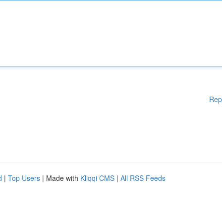
Rep
d
|
Top Users
| Made with
Kliqqi CMS
|
All RSS Feeds