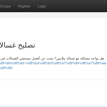
Groups
Register
Login
تصليح غسالا
هل تواجه مشكلة مع غسالة ملابس؟ تبحث عن أفضل مصحفي الغسالات في عجم
9%84%d9%8a%d8%ad-%d8%ba%d8%b3%d8%a7%d9%84%d8%a7%d8%aa-
d9%86/