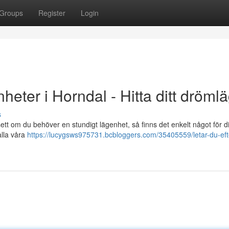
Groups
Register
Login
nheter i Horndal - Hitta ditt dröml
s
ett om du behöver en stundigt lägenhet, så finns det enkelt något för d
alla våra
https://lucygsws975731.bcbloggers.com/35405559/letar-du-eft