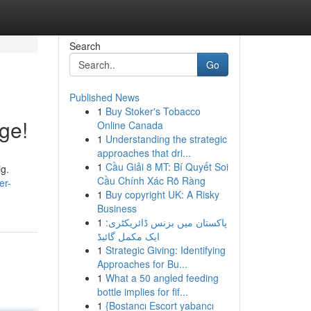
Search
Go
Published News
1
Buy Stoker's Tobacco
äge!
Online Canada
1
Understanding the strategic
approaches that dri...
1
Cầu Giải 8 MT: Bí Quyết Soi
ig.
Cầu Chính Xác Rõ Ràng
er-
1
Buy copyright UK: A Risky
Business
1
پاکستان میں بزنس ڈائریکٹری:
ایک مکمل گائیڈ
1
Strategic Giving: Identifying
Approaches for Bu...
1
What a 50 angled feeding
bottle implies for fif...
1
{Bostancı Escort yabancı