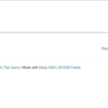
Rep
d
|
Top Users
| Made with
Kliqqi CMS
|
All RSS Feeds