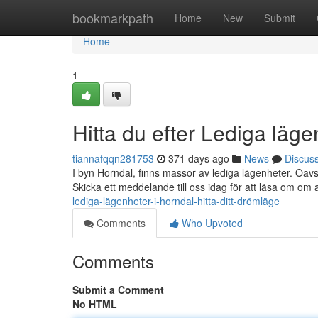
Home
bookmarkpath
Home
New
Submit
Home
1
Hitta du efter Lediga läge
tiannafqqn281753
371 days ago
News
Discus
I byn Horndal, finns massor av lediga lägenheter. Oavs
Skicka ett meddelande till oss idag för att läsa om om 
lediga-lägenheter-i-horndal-hitta-ditt-drömläge
Comments
Who Upvoted
Comments
Submit a Comment
No HTML