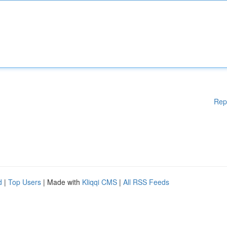
Rep
d
|
Top Users
| Made with
Kliqqi CMS
|
All RSS Feeds