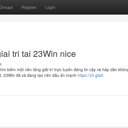
Groups
Register
Login
ai tri tai 23Win nice
s
tìm kiếm một nền tảng giải trí trực tuyến đáng tin cậy và hấp dẫn khôn
 bật, 23Win đã và đang tạo nên dấu ấn mạnh
https://zh.gta5-