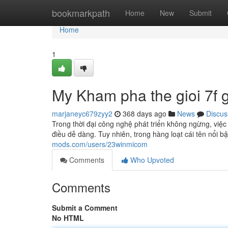
Home
bookmarkpath
Home
New
Submit
Home
1
My Kham pha the gioi 7f gi
marjaneyc679zyy2
368 days ago
News
Discus
Trong thời đại công nghệ phát triển không ngừng, việc 
điều dễ dàng. Tuy nhiên, trong hàng loạt cái tên nổi
mods.com/users/23winmicom
Comments
Who Upvoted
Comments
Submit a Comment
No HTML