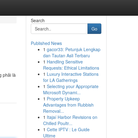
Search
Go
Published News
1
gacor33: Petunjuk Lengkap
dan Tautan Asli Terbaru
1
Handling Sensitive
Requests: Ethical Limitations
1
Luxury Interactive Stations
g phải là
for LA Gatherings
1
Selecting your Appropriate
Microsoft Dynami...
1
Property Upkeep
Advantages from Rubbish
Removal...
1
Itajaí Harbor Revisions on
Chilled Poultr...
1
Cette IPTV : Le Guide
Ultime