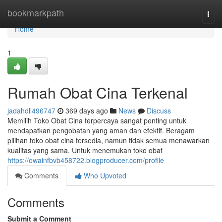
Home
bookmarkpath
Togg
navi
Home
1
Rumah Obat Cina Terkenal
jadahdll496747
369 days ago
News
Discuss
Memilih Toko Obat Cina terpercaya sangat penting untuk
mendapatkan pengobatan yang aman dan efektif. Beragam
pilihan toko obat cina tersedia, namun tidak semua menawarkan
kualitas yang sama. Untuk menemukan toko obat
https://owainfbvb458722.blogproducer.com/profile
Comments
Who Upvoted
Comments
Submit a Comment