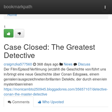
Home
bookmarkpath
Togg
navi
Home
1
Case Closed: The Greatest
Detective
craigmzka577560
368 days ago
News
Discuss
Der Film/Episod/Verfilmung {erzählt die Geschichte von/führt uns
in/bringt eine neue Geschichte über Conan Edogawa, einem
genialen/ausgezeichneten/brillanten Detektiv, der durch einen/ein
mysteriösen/einen
https://monicambto250945.bloggadores.com/35657107/detective-
conan-the-master-detective
Comments
Who Upvoted