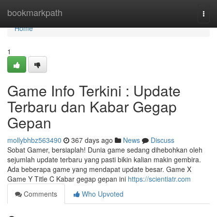
Home
bookmarkpath
Togg
navi
Home
1
Game Info Terkini : Update
Terbaru dan Kabar Gegap
Gepan
mollybhbz563490
367 days ago
News
Discuss
Sobat Gamer, bersiaplah! Dunia game sedang dihebohkan oleh
sejumlah update terbaru yang pasti bikin kalian makin gembira.
Ada beberapa game yang mendapat update besar. Game X
Game Y Title C Kabar gegap gepan ini
https://scientiatr.com
Comments
Who Upvoted