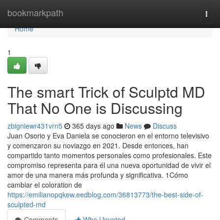
Home
bookmarkpath
Togg
navi
Home
1
The smart Trick of Sculptd MD
That No One is Discussing
zbigniewr431vrn5
365 days ago
News
Discuss
Juan Osorio y Eva Daniela se conocieron en el entorno televisivo
y comenzaron su noviazgo en 2021. Desde entonces, han
compartido tanto momentos personales como profesionales. Este
compromiso representa para él una nueva oportunidad de vivir el
amor de una manera más profunda y significativa. 1Cómo
cambiar el coloration de
https://emilianopqkew.eedblog.com/36813773/the-best-side-of-
sculpted-md
Comments
Who Upvoted